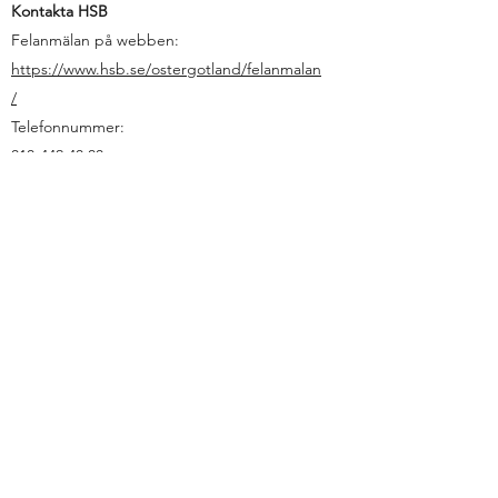
Kontakta HSB
Felanmälan på webben:
https://www.hsb.se/ostergotland/felanmalan
/
Telefonnummer:
010-442 40 00
Kontakta Anticimex
Felanmälan på webben
:
https://www.anticimex.se/kontakt
Telefonnummer:
075-245 10 00
Kontakta Östgöta maskintjänst
Felanmälan på webben
:
https://www.maskin.biz/
Telefonnummer: